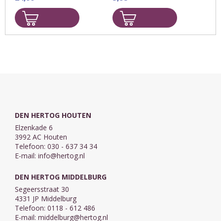
naar zijn beeld en
nodigt ons uit om het
Opdruk:
leven te ervaren ‘in al
Wie de Heer
zijn ...
verwachten, zullen hun
kracht vernieuwen, zij
zullen hun vleugels
uitslaan als ...
DEN HERTOG HOUTEN
Elzenkade 6
3992 AC Houten
Telefoon: 030 - 637 34 34
E-mail:
info@hertog.nl
DEN HERTOG MIDDELBURG
Segeersstraat 30
4331 JP Middelburg
Telefoon: 0118 - 612 486
E-mail:
middelburg@hertog.nl