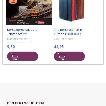
Kerstimprovisaties (2)
The Renaissance in
- Notenschrift
Europe (1400-1600)
Klaas Jan Mulder -
Cox, Trenchard -
Koraalbewerking ‘O
Kindeke klein’
9,50
41,95
Kerstfantasie: O
verblijdende (O hoe
heerlijk) / Komt,
verwondert u /
‘t Is geboren ’t ...
DEN HERTOG HOUTEN