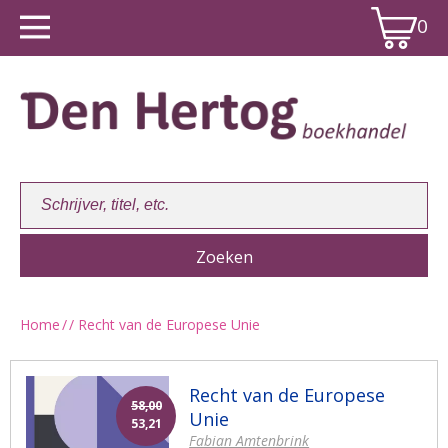
0
Home
/
/ Recht van de Europese Unie
Winkelwagen:
0
Recht van de Europese
58,00
Unie
53,21
Fabian Amtenbrink