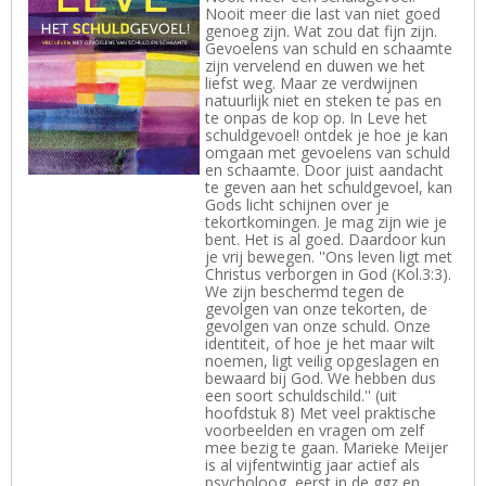
Nooit meer die last van niet goed
genoeg zijn. Wat zou dat fijn zijn.
Gevoelens van schuld en schaamte
zijn vervelend en duwen we het
liefst weg. Maar ze verdwijnen
natuurlijk niet en steken te pas en
te onpas de kop op. In Leve het
schuldgevoel! ontdek je hoe je kan
omgaan met gevoelens van schuld
en schaamte. Door juist aandacht
te geven aan het schuldgevoel, kan
Gods licht schijnen over je
tekortkomingen. Je mag zijn wie je
bent. Het is al goed. Daardoor kun
je vrij bewegen. ''Ons leven ligt met
Christus verborgen in God (Kol.3:3).
We zijn beschermd tegen de
gevolgen van onze tekorten, de
gevolgen van onze schuld. Onze
identiteit, of hoe je het maar wilt
noemen, ligt veilig opgeslagen en
bewaard bij God. We hebben dus
een soort schuldschild.'' (uit
hoofdstuk 8) Met veel praktische
voorbeelden en vragen om zelf
mee bezig te gaan. Marieke Meijer
is al vijfentwintig jaar actief als
psycholoog, eerst in de ggz en