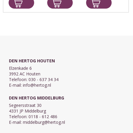
vol­geschreven.
gemeente
Roding-Schilt
Toch miste
handvatten aan
Pieter Both nog
Door de
vrijwilligers en
een uitgave
complexiteit en
professionals in
over de dood
de snelheid van
de kerk. Wat
als
onze
moet je doen
onvermijdelijk
samenleving
als leden van je
levenseinde. Hij
hebben ...
...
oriënteerde
zich ...
DEN HERTOG HOUTEN
Elzenkade 6
3992 AC Houten
Telefoon: 030 - 637 34 34
E-mail:
info@hertog.nl
DEN HERTOG MIDDELBURG
Segeersstraat 30
4331 JP Middelburg
Telefoon: 0118 - 612 486
E-mail:
middelburg@hertog.nl