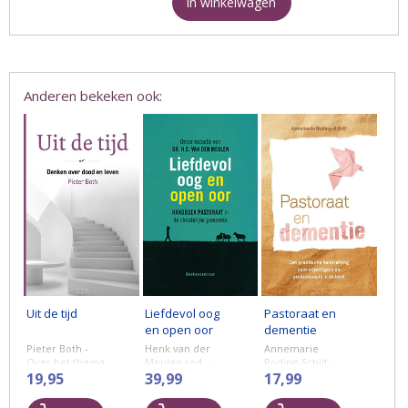
In winkelwagen
Anderen bekeken ook:
Uit de tijd
Liefdevol oog
Pastoraat en
en open oor
dementie
Pieter Both -
Henk van der
Annemarie
Over het thema
Meulen red. -
Roding-Schilt -
rouwverwerking
19,95
Handboek
39,99
In ‘Pastoraat en
17,99
zijn
pastoraat in de
dementie’ geeft
boekenplanken
christelijke
Annemarie