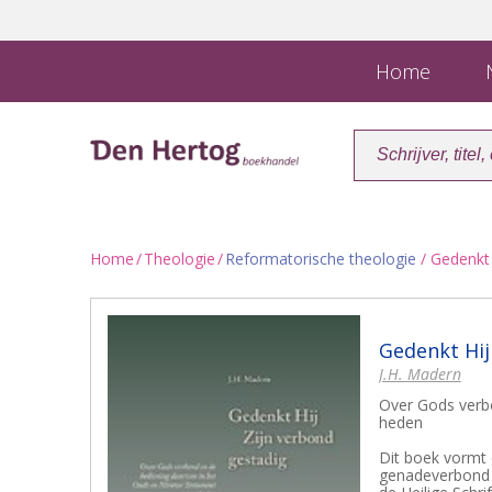
Home
N
Home
/
Theologie
/
Reformatorische theologie
/ Gedenkt 
Gedenkt Hij
J.H. Madern
Over Gods verb
heden
Dit boek vormt d
genadeverbond e