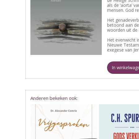
de Heilige Schr
als de ‘aorta’ 
mensen. God reg
Het genadeverbo
betoond aan de 
woorden uit de 
Het evenwicht i
Nieuwe Testamen
exegese van Jer
In winkelwag
Anderen bekeken ook: