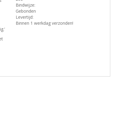
s
Bindwijze:
Gebonden
Levertijd:
Binnen 1 werkdag verzonden!
g.’
et