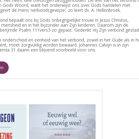
ift. Het heeft vele theologen beziggehouden. De leer van het verbond i
van Gods Woord, want het onderwijst ons over Gods handelen met
eert de mens ‘verbondsgewijze’, zo leert ds. A. Hellenbroek.
nd bepaalt ons bij Gods onbegrijpelijke trouw in Jezus Christus,
mensheid en in het bijzonder aan Zijn kinderen. Daarom zijn de
berijmde Psalm 111vers3 zo gepast: ‘Gedenkt Hij Zijn verbond gestadi
n onderscheid en eenheid van het verbond, zowel in het Oude als in h
t, moet zorgvuldig worden bewaard. Johannes Calvijn is in zijn
emía 31 daarin een blijvend voorbeeld voor ons.
en