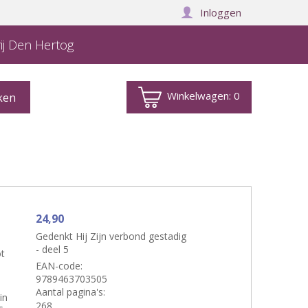
Inloggen
ij Den Hertog
Winkelwagen:
0
24,90
Gedenkt Hij Zijn verbond gestadig
- deel 5
t
EAN-code:
9789463703505
Aantal pagina's:
in
268