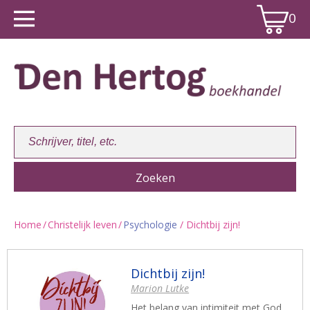
0
Home
/
Christelijk leven
/
Psychologie
/ Dichtbij zijn!
Winkelwagen:
0
Dichtbij zijn!
Marion Lutke
Het belang van intimiteit met God,