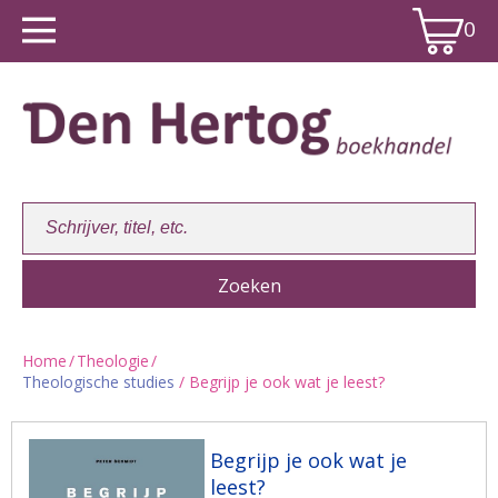
0
Home
/
Theologie
/
Theologische studies
/ Begrijp je ook wat je leest?
Winkelwagen:
0
Begrijp je ook wat je
leest?