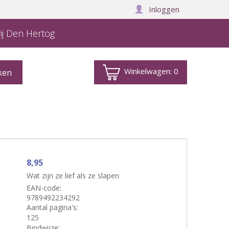
Inloggen
ij Den Hertog
Winkelwagen:
0
8,95
Wat zijn ze lief als ze slapen
EAN-code:
9789492234292
Aantal pagina's:
125
Bindwijze: