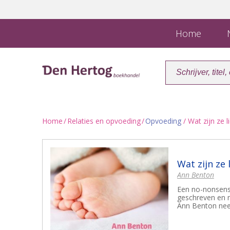
Home
N
Home
/
Relaties en opvoeding
/
Opvoeding
/ Wat zijn ze l
Wat zijn ze 
Ann Benton
Een no-nonsens
geschreven en m
Ann Benton nee