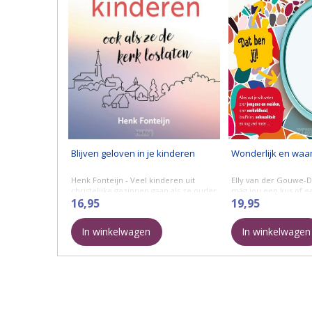
Blijven geloven in je kinderen
Wonderlijk en waa
Henk Fonteijn - Veel kinderen uit
Elly van der Gouwe-
christelijke gezinnen gaan als ze ouder
mag jou een kus of e
worden niet meer naar de kerk.
16,95
Wat zijn de verschill
19,95
Natuurlijk betekent dit niet altijd dat zij
lichaam van een jonge
daarmee ...
In winkelwagen
In winkelwagen