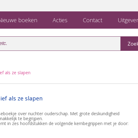
ieuwe boeken
Acties
Contact
Uitgever
ief als ze slapen
lief als ze slapen
eboekje over nuchter ouderschap. Met grote deskundigheid
akkelijk te begrijpen.
mt in zes hoofdstukken de volgende kernbegrippen met je door: