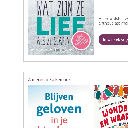
Elk hoofdstuk w
enthousiast mak
In winkelwag
Anderen bekeken ook: