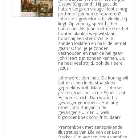
Elstow (Engeland). Hij gaat de
huizen langs en vraagt: Hebt u nog
potten of pannen te repareren?
John leeft goddeloos: hij vloekt, hij
liegt. Op zondag speelt hij het
tipcatspel. Als John met de stok het
houten plankje weg wil slaan,
hoort hij een stem: Wil je je
zonden loslaten en naar de hemel
gaan? Of wil je je zonden
vasthouden en naar de hel gaan?
John leert zijn zonden kennen. En,
na heel veel strijd, ook de Heere
Jezus.
John wordt dominee. De koning wil
dat er alleen in de staatskerk
gepreekt wordt. Maar … John wil
preken zoals het in de Bijbel staat.
Hij preekt tóch. Dan wordt hij
gevangengenomen …Hoelang
moet John Bunyan in de
gevangenis … ? En … welk
bijzonder boek schrijft hij daar?
Prentenboek met aansprekende
illustraties van Ella van der Bas-
Bakker. Om voor te lezen vanaf ca.