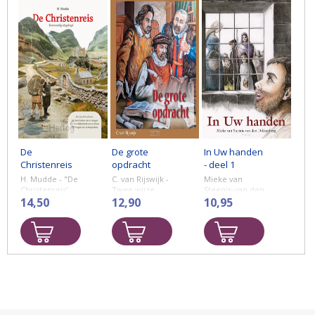
De
De grote
In Uw handen
Christenreis
opdracht
- deel 1
eenvoudig
H. Mudde - "De
C. van Rijswijk -
Mieke van
naverteld
Christenreis'
Twee wijze
Steenis-van den
voor kinderen
14,50
mannen uit
12,90
Dikkenberg -
10,95
Heidelberg
Het gebeurt in
krijgen een
het najaar van
opdracht van
1560. In het
graaf Frederik
stadje Veurne
de Derde. Het
in Vlaanderen is
zijn Zacharias
markt. Mensen
Ursinus en
komen hun
Caspar
boodschappen
Olevianus. Zij
doen. ...
moeten ...