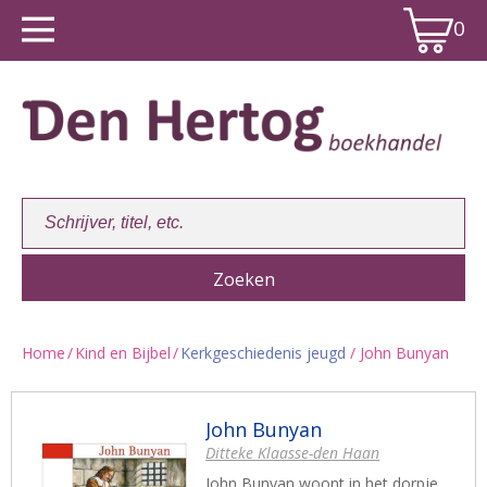
0
Home
/
Kind en Bijbel
/
Kerkgeschiedenis jeugd
/ John Bunyan
Winkelwagen:
0
John Bunyan
Ditteke Klaasse-den Haan
John Bunyan woont in het dorpje