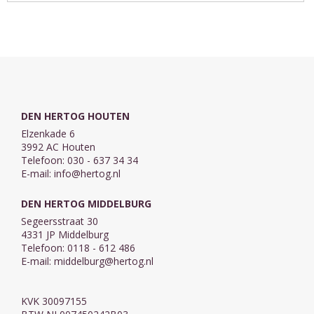
hiervan een
herdruk met
toevoeging van
vier
koorzettingen.
Drie van deze
...
DEN HERTOG HOUTEN
Elzenkade 6
3992 AC Houten
Telefoon: 030 - 637 34 34
E-mail:
info@hertog.nl
DEN HERTOG MIDDELBURG
Segeersstraat 30
4331 JP Middelburg
Telefoon: 0118 - 612 486
E-mail:
middelburg@hertog.nl
KVK 30097155