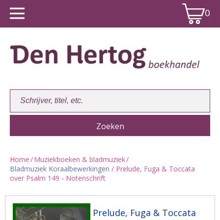
0
Home
/
Muziekboeken & bladmuziek
/
Bladmuziek Koraalbewerkingen
/ Prelude, Fuga & Toccata
Winkelwagen:
0
over Psalm 149 - Notenschrift
Prelude, Fuga & Toccata