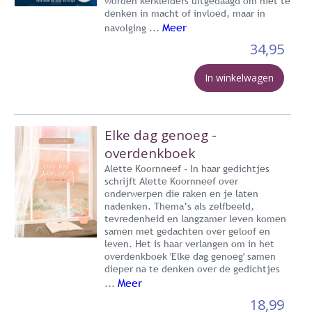
worden kerkleiders uitgedaagd om niet te
denken in macht of invloed, maar in
Meer
navolging ...
34,95
In winkelwagen
Elke dag genoeg -
overdenkboek
Alette Koornneef - In haar gedichtjes
schrijft Alette Koornneef over
onderwerpen die raken en je laten
nadenken. Thema’s als zelfbeeld,
tevredenheid en langzamer leven komen
samen met gedachten over geloof en
leven. Het is haar verlangen om in het
overdenkboek 'Elke dag genoeg' samen
dieper na te denken over de gedichtjes
Meer
...
18,99