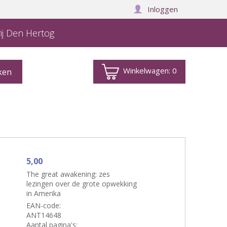
Inloggen
ij Den Hertog
Winkelwagen:
0
5,00
The great awakening: zes
lezingen over de grote opwekking
in Amerika
EAN-code:
ANT14648
Aantal pagina's: