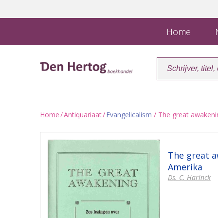
Home
N
Home
/
Antiquariaat
/
Evangelicalism
/ The great awakenin
The great a
Amerika
Ds. C. Harinck