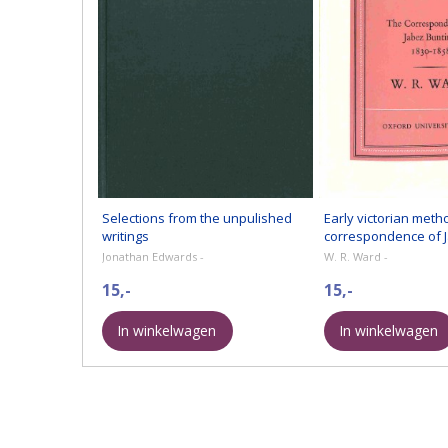
Selections from the unpulished
Early victorian meth
writings
correspondence of 
1830-1858
Jonathan Edwards -
W. R. Ward -
15,-
15,-
In winkelwagen
In winkelwagen