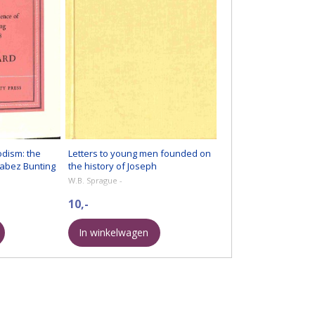
odism: the
Letters to young men founded on
Jabez Bunting
the history of Joseph
W.B. Sprague -
10,-
In winkelwagen