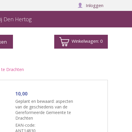
Inloggen
ij Den Hertog
Winkelwagen:
0
 te Drachten
10,00
Geplant en bewaard: aspecten
van de geschiedenis van de
Gereformeerde Gemeente te
Drachten
EAN-code:
ANT14830