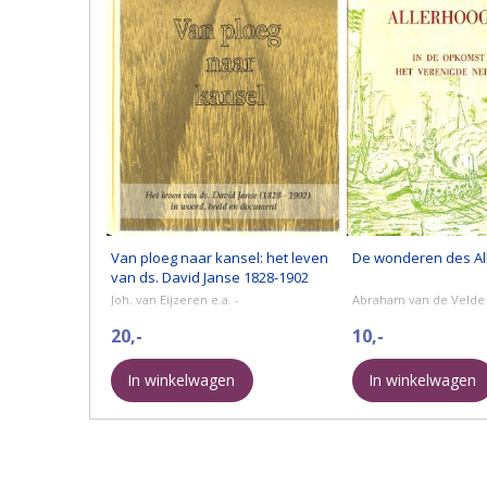
Van ploeg naar kansel: het leven
De wonderen des Al
van ds. David Janse 1828-1902
Joh. van Eijzeren e.a. -
Abraham van de Velde 
20,-
10,-
In winkelwagen
In winkelwagen