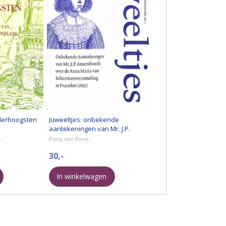
lerhoogsten
Juweeltjes: onbekende
aantekeningen van Mr. J.P.
Amersfoordt over de Anna Maria
-
Pieta van Beek -
van Schurmanverzamel
30,-
In winkelwagen