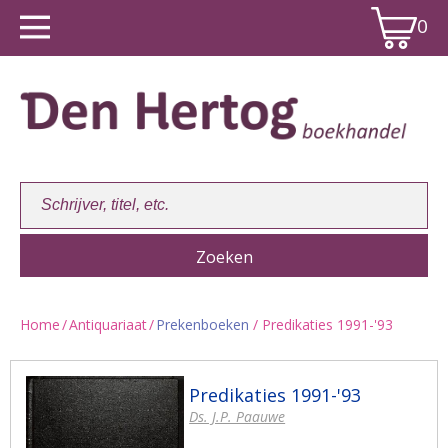
0
Home
/
Antiquariaat
/
Prekenboeken
/ Predikaties 1991-'93
Winkelwagen:
0
Predikaties 1991-'93
Ds. J.P. Paauwe