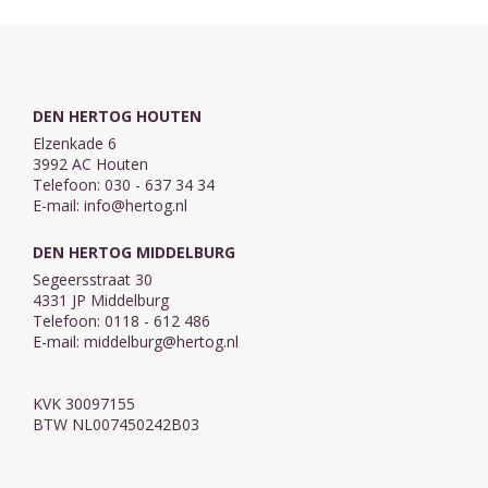
Blijf bij mij Heer
Jezus neemt de
...
zondaars aan ...
DEN HERTOG HOUTEN
Elzenkade 6
3992 AC Houten
Telefoon: 030 - 637 34 34
E-mail:
info@hertog.nl
DEN HERTOG MIDDELBURG
Segeersstraat 30
4331 JP Middelburg
Telefoon: 0118 - 612 486
E-mail:
middelburg@hertog.nl
KVK 30097155
BTW NL007450242B03