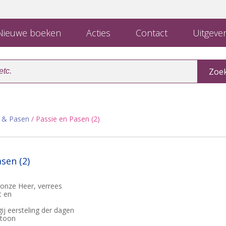
ieuwe boeken
Acties
Contact
Uitgever
e & Pasen
/ Passie en Pasen (2)
sen (2)
 onze Heer, verrees
t en
ij eersteling der dagen
 toon