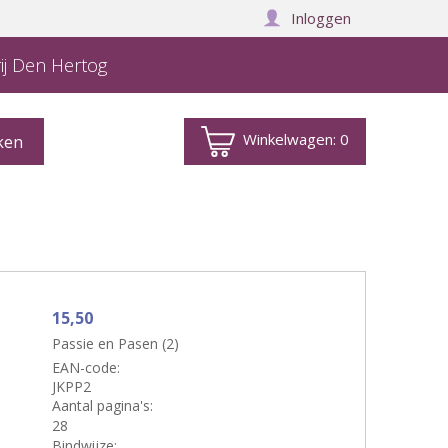
Inloggen
ij Den Hertog
Winkelwagen:
0
15,50
Passie en Pasen (2)
EAN-code:
JKPP2
Aantal pagina's:
28
Bindwijze: