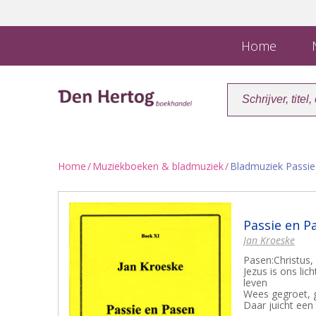
Home
N
Home
/
Muziekboeken & bladmuziek
/
Bladmuziek Passi
Passie en Pa
Jan Kroeske
Pasen:Christus,
Jezus is ons lich
leven
Wees gegroet, g
Daar juicht een