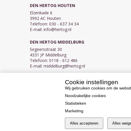
DEN HERTOG HOUTEN
Elzenkade 6
3992 AC Houten
Telefoon: 030 - 637 34 34
E-mail:
info@hertog.nl
DEN HERTOG MIDDELBURG
Segeersstraat 30
4331 JP Middelburg
Telefoon: 0118 - 612 486
E-mail:
middelburg@hertog.nl
Cookie instellingen
KVK 30097155
BTW NL007450242B03
Wij gebruiken cookies om de websit
Noodzakelijke cookies
Statistieken
Marketing
Alles accepteren
Alles weig
Cookie instellingen