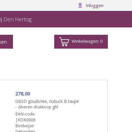
Inloggen
ij Den Hertog
Winkelwagen:
0
278,00
GBSD goudsnee, nubuck B taupe
- zilveren drukknop ghl
EAN-code:
|KOK0006
Bindwijze:
Gebonden