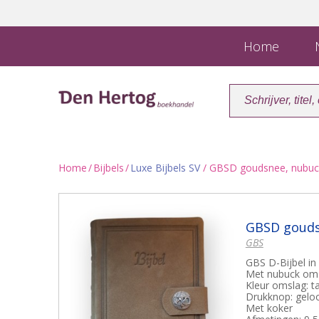
Home
N
Home
/
Bijbels
/
Luxe Bijbels SV
/ GBSD goudsnee, nubuck 
GBSD goudsn
GBS
GBS D-Bijbel in
Met nubuck oms
Kleur omslag: t
Drukknop: geloo
Met koker