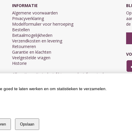
INFORMATIE
BL
Algemene voorwaarden
Op 
Privacyverklaring
aan
Modelformulier voor herroeping
de 
Bestellen
Betaalmogelijkheden
Verzendkosten en levering
Retourneren
Garantie en klachten
VO
Veelgestelde vragen
Historie
Alle prijzen zijn inclusief btw en exclusief eventuele
verzendkosten.
e goed te laten werken en om statistieken te verzamelen.
eren
Opslaan