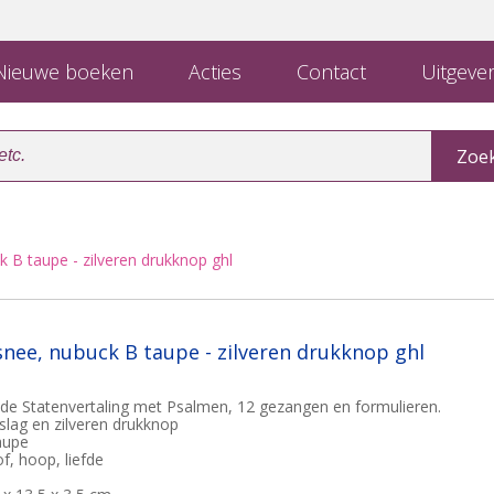
ieuwe boeken
Acties
Contact
Uitgever
B taupe - zilveren drukknop ghl
ee, nubuck B taupe - zilveren drukknop ghl
 de Statenvertaling met Psalmen, 12 gezangen en formulieren.
lag en zilveren drukknop
aupe
f, hoop, liefde