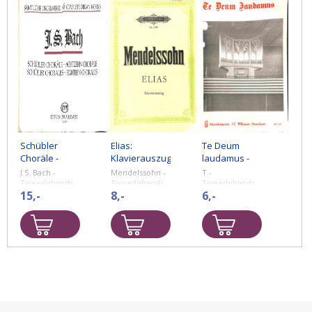
Schübler
Elias:
Te Deum
Choräle -
Klavierauszug
laudamus -
Tweedehands
-
Tweedehands
J.S. Bach -
Mendelssohn -
T -
notenschrift
Tweedehands
notenschrift
Tweedehands
Tweedehands
Tweedehands
bladmuziek.
15,-
bladmuziek.
8,-
bladmuziek.
6,-
notenschrift