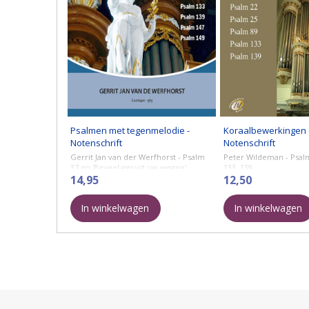
Psalmen met tegenmelodie -
Koraalbewerkingen (
Notenschrift
Notenschrift
Gerrit Jan van der Werfhorst - Psalm
Peter Wildeman - Psalm 
37 en 'Beveel gerust uw wegen'
133, 139.
Psalm 37 en 'Stel mijn vertrouwen'
14,95
12,50
Psalm 38 en 'Straf mij in uw ...
In winkelwagen
In winkelwagen