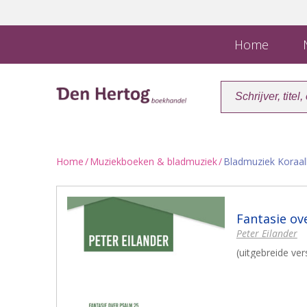
Home
N
Home
/
Muziekboeken & bladmuziek
/
Bladmuziek Koraa
Fantasie ov
Peter Eilander
(uitgebreide vers