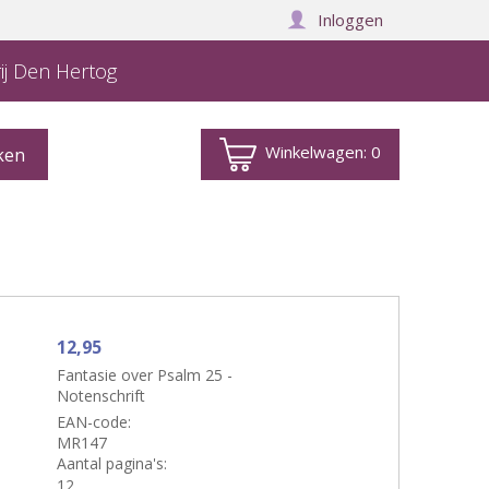
Inloggen
ij Den Hertog
Winkelwagen:
0
12,95
Fantasie over Psalm 25 -
Notenschrift
EAN-code:
MR147
Aantal pagina's:
12