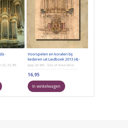
6) -
Voorspelen en koralen bij
liederen uit Liedboek 2013 (4) -
Notenschrift
22, 25, 89,
Jaap de Wit - Een of meerdere
voorspelen en een of meerdere
zettingen per lied.
16,95
Kersttijd:
In winkelwagen
Lied 468: Prijs de Heer die herders
prijzen
Lied ...