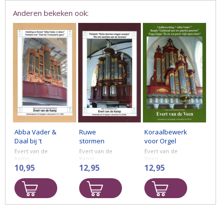
Anderen bekeken ook:
Abba Vader &
Ruwe
Koraalbewerkingen
Daal bij 't
stormen
voor Orgel
huiswaarts
mogen
Evert van de
Evert van de
Evert van de
gaan -
woeden & Zie
Kamp -
Kamp -
Veen -
10,95
Fantasie.
12,95
Liedbewerkingen
12,95
Notenschrift
ons wachten
'Abba Vader'
aan de
Rondo
stromen -
'Lichtstad met
Notenschrift
uw paarlen
poorten'
Fuga-Gigue 'Ik
zie een poort