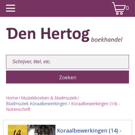
0
Home
/
Muziekboeken & bladmuziek
/
Bladmuziek Koraalbewerkingen
/ Koraalbewerkingen (14) -
Winkelwagen:
0
Notenschrift
Koraalbewerkingen (14) -