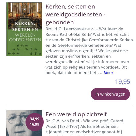
Kerken, sekten en
wereldgodsdiensten -
gebonden
Drs. H.G. Leertouwer e.a. - Wat leert de
Rooms-Katholieke Kerk? Wat is het verschil
tussen de Christelijke Gereformeerde Kerken
en de Gereformeerde Gemeenten? Wat
geloven moslims eigenlijk? Welke oosterse
sekten zijn er? 'Kerken, sekten en
wereldgodsdiensten' wil je informeren over
wat zich op religieus terrein voordoet. Dit
boek, dat min of meer het ...
Meer
19,95
In winkelwagen
Een wereld op zichzelf
34,99
Dr. C.M. van Driel - Wie was prof. Gerard
16,99
Wisse (1873-1957) Als kanselredenaar,
tijdprediker en veelschrijver genoot hij