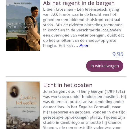
Als het regent in de bergen
Eileen Crossman - Een levensbeschrijving
van J.O. Fraser waarin de kracht van het
gebed en een biddend thuisfront centraal
staan. ‘Als de rivieren plotseling toenemen
in kracht en in de verschroeide laaglanden
een overvloed van water brengen, duidt dat
op het smelten van de sneeuw op grote
hoogte. Het kan ...
Meer
9,95
In winkelwagen
Licht in het oosten
John Sargent e.a. - Henry Martyn (1781-1812)
was werkzaam onder hindoes en moslims. Hij
was de eerste protestantse zendeling onder
de moslims. In het Engelse Cornwall, waar
hij is geboren en getogen, vonden in die tijd
geestelijke opwekkingen plaats. Tijdens zijn
studie in Cambridge ontmoette hij Charles
Simeon, die een geestelijk vader was voor