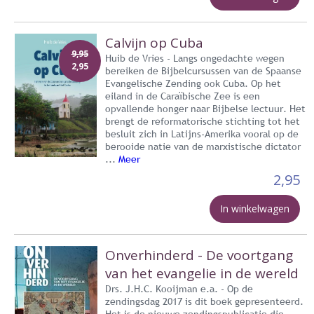
Calvijn op Cuba
9,95
Huib de Vries - Langs ongedachte wegen
2,95
bereiken de Bijbelcursussen van de Spaanse
Evangelische Zending ook Cuba. Op het
eiland in de Caraïbische Zee is een
opvallende honger naar Bijbelse lectuur. Het
brengt de reformatorische stichting tot het
besluit zich in Latijns-Amerika vooral op de
berooide natie van de marxistische dictator
...
Meer
2,95
In winkelwagen
Onverhinderd - De voortgang
van het evangelie in de wereld
Drs. J.H.C. Kooijman e.a. - Op de
zendingsdag 2017 is dit boek gepresenteerd.
Het is de nieuwe zendingspublicatie die