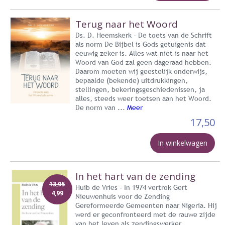
Terug naar het Woord
Ds. D. Heemskerk - De toets van de Schrift
als norm De Bijbel is Gods getuigenis dat
eeuwig zeker is. Alles wat niet is naar het
Woord van God zal geen dageraad hebben.
Daarom moeten wij geestelijk onderwijs,
bepaalde (bekende) uitdrukkingen,
stellingen, bekeringsgeschiedenissen, ja
alles, steeds weer toetsen aan het Woord.
De norm van ...
Meer
17,50
In winkelwagen
In het hart van de zending
13,95
Huib de Vries - In 1974 vertrok Gert
4,99
Nieuwenhuis voor de Zending
Gereformeerde Gemeenten naar Nigeria. Hij
werd er geconfronteerd met de rauwe zijde
van het leven als zendingswerker.