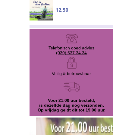
12,50
Telefonisch goed advies
(030) 637 34 34
Veilig & betrouwbaar
Voor 21.00 uur besteld,
is dezelfde dag nog verzonden.
Op vrijdag geldt dit tot 19.00 uur.