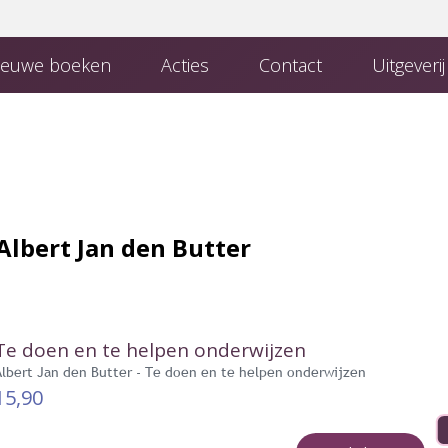
euwe boeken
Acties
Contact
Uitgeveri
 Uitgeverij
Boeken van uitgeverij Den Hertog
Contact met de redactie
Albert Jan den Butter
Te doen en te helpen onderwijzen
Albert Jan den Butter - Te doen en te helpen onderwijzen
15,90