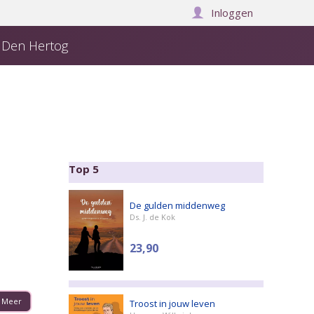
Inloggen
j Den Hertog
Over ons
Manuscript insturen
Winkelwagen:
0
Top 5
De gulden middenweg
Ds. J. de Kok
23,90
Meer
Troost in jouw leven