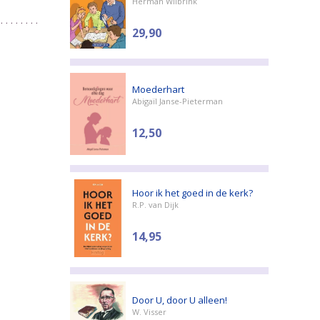
Herman Wilbrink
29,90
Moederhart
Abigaïl Janse-Pieterman
12,50
Hoor ik het goed in de kerk?
R.P. van Dijk
14,95
Door U, door U alleen!
W. Visser