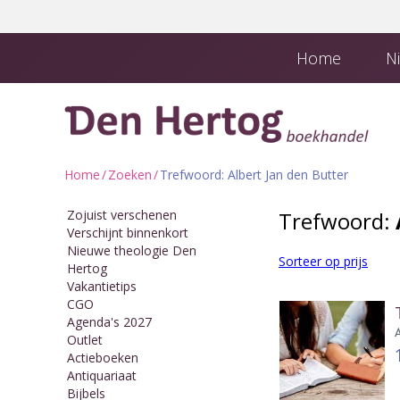
Home
Ni
Boekhandel en
Downloads
Home
/
Zoeken
/
Trefwoord: Albert Jan den Butter
Zojuist verschenen
Trefwoord:
Verschijnt binnenkort
Nieuwe theologie Den
Sorteer op prijs
Hertog
Vakantietips
CGO
Agenda's 2027
Outlet
Actieboeken
Antiquariaat
Bijbels