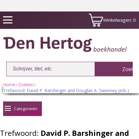
Winkelwagen:
0
Home
/
Zoeken
/
Trefwoord: David P. Barshinger and Douglas A. Sweeney (eds.)
Winkelwagen:
0
Categorieën
Trefwoord:
David P. Barshinger and