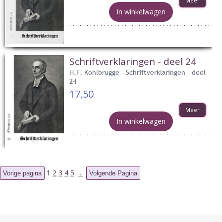
Meer
In winkelwagen
Schriftverklaringen - deel 24
H.F. Kohlbrugge - Schriftverklaringen - deel
24
17,50
Meer
In winkelwagen
1
2
3
4
5
...