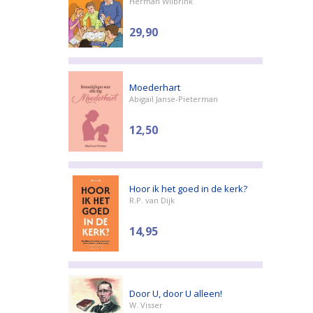
Herman Wilbrink
29,90
Moederhart
Abigaïl Janse-Pieterman
12,50
Hoor ik het goed in de kerk?
R.P. van Dijk
14,95
Door U, door U alleen!
W. Visser