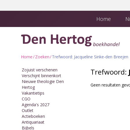
Home
Ni
Boekhandel en
Downloads
Home
/
Zoeken
/
Trefwoord: Jacqueline Sinke-den Breejen
Zojuist verschenen
Trefwoord:
Verschijnt binnenkort
Nieuwe theologie Den
Geen resultaten gevo
Hertog
Vakantietips
CGO
Agenda's 2027
Outlet
Actieboeken
Antiquariaat
Bijbels