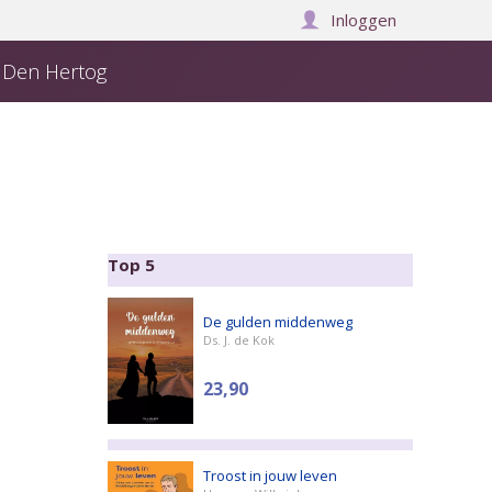
Inloggen
j Den Hertog
Over ons
Manuscript insturen
Winkelwagen:
0
Top 5
De gulden middenweg
Ds. J. de Kok
23,90
Troost in jouw leven