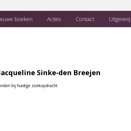
euwe boeken
Acties
Contact
Uitgeveri
 Uitgeverij
Boeken van uitgeverij Den Hertog
Contact met de redactie
Jacqueline Sinke-den Breejen
nden bij huidige zoekopdracht