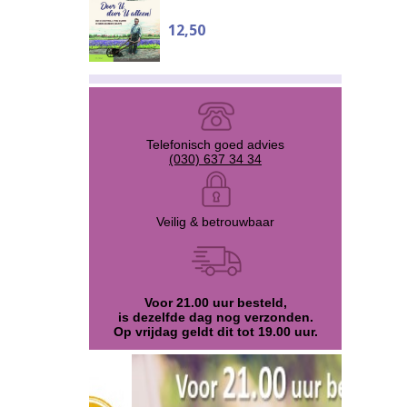
12,50
Telefonisch goed advies
(030) 637 34 34
Veilig & betrouwbaar
Voor 21.00 uur besteld,
is dezelfde dag nog verzonden.
Op vrijdag geldt dit tot 19.00 uur.