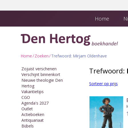
Home
Ni
Boekhandel en
Downloads
Home
/
Zoeken
/
Trefwoord: Mirjam Oldenhave
Zojuist verschenen
Trefwoord:
Verschijnt binnenkort
Nieuwe theologie Den
Sorteer op prijs
Hertog
Vakantietips
CGO
Agenda's 2027
Outlet
Actieboeken
Antiquariaat
Bijbels