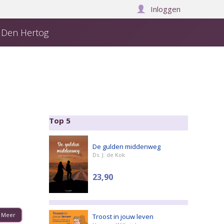
Inloggen
j Den Hertog
Over ons
Manuscript insturen
Winkelwagen:
0
Top 5
De gulden middenweg
Ds. J. de Kok
23,90
Meer
Troost in jouw leven