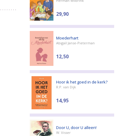
Herman Wilbrink
29,90
Moederhart
Abigaïl Janse-Pieterman
12,50
Hoor ik het goed in de kerk?
R.P. van Dijk
14,95
Door U, door U alleen!
W. Visser