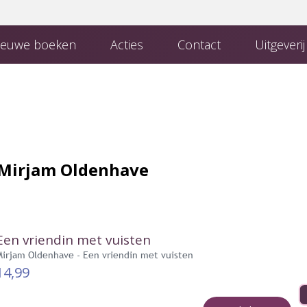
euwe boeken
Acties
Contact
Uitgeveri
 Uitgeverij
Boeken van uitgeverij Den Hertog
Contact met de redactie
Mirjam Oldenhave
Een vriendin met vuisten
Mirjam Oldenhave - Een vriendin met vuisten
14,99