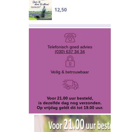
12,50
Telefonisch goed advies
(030) 637 34 34
Veilig & betrouwbaar
Voor 21.00 uur besteld,
is dezelfde dag nog verzonden.
Op vrijdag geldt dit tot 19.00 uur.