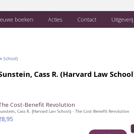
euwe boeken
Acties
Contact
Uitgeveri
 Uitgeverij
Boeken van uitgeverij Den Hertog
Contact met de redactie
w School)
Sunstein, Cass R. (Harvard Law School
The Cost-Benefit Revolution
Sunstein, Cass R. (Harvard Law School) - The Cost-Benefit Revolution
28,95