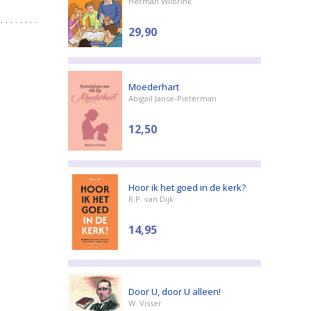
Herman Wilbrink
29,90
Moederhart
Abigaïl Janse-Pieterman
12,50
Hoor ik het goed in de kerk?
R.P. van Dijk
14,95
Door U, door U alleen!
W. Visser