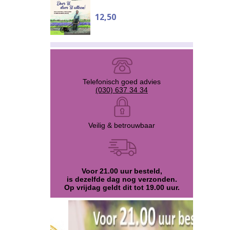
12,50
Telefonisch goed advies
(030) 637 34 34
Veilig & betrouwbaar
Voor 21.00 uur besteld,
is dezelfde dag nog verzonden.
Op vrijdag geldt dit tot 19.00 uur.