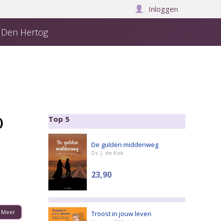
Inloggen
j Den Hertog
Over ons
Manuscript insturen
Winkelwagen:
0
)
Top 5
De gulden middenweg
Ds. J. de Kok
23,90
Meer
Troost in jouw leven