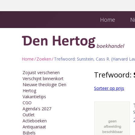
Home
Ni
Boekhandel en
Downloads
Home
/
Zoeken
/
Trefwoord: Sunstein, Cass R. (Harvard La
Zojuist verschenen
Trefwoord:
Verschijnt binnenkort
Nieuwe theologie Den
Sorteer op prijs
Hertog
Vakantietips
CGO
Agenda's 2027
Outlet
Actieboeken
Antiquariaat
Bijbels