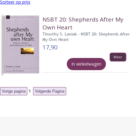
Sorteer op prijs
NSBT 20: Shepherds After My
Own Heart
Timothy S. Laniak - NSBT 20: Shepherds After
My Own Heart
17,90
Meer
In winkelwagen
1