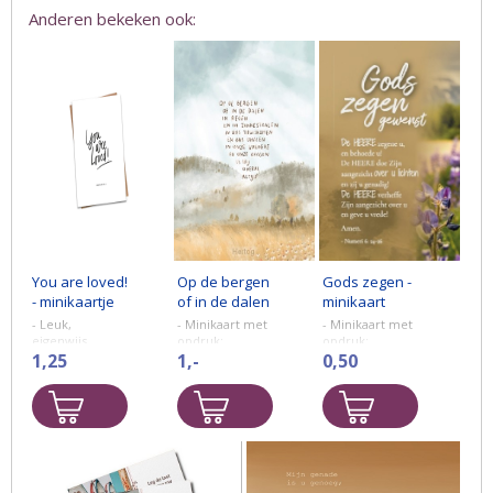
Anderen bekeken ook:
You are loved!
Op de bergen
Gods zegen -
- minikaartje
of in de dalen
minikaart
- minikaart
- Leuk,
- Minikaart met
- Minikaart met
eigenwijs
opdruk:
opdruk:
christelijk
1,25
Op de bergen
1,-
Gods Zegen
0,50
minikaartje of
of in de dalen
toegewenst
cadeaukaartje
in regen en in
met de tekst:
zonnestralen
De HEERE
'You are loved!'.
in ons
zegene u, en
Het a7-kaartje
thuiskomen
behoede u!
heeft een
en ons dwalen
De HEERE doe
formaat van 7,4
in onze
Zijn aangezicht
x 10,5 cm.
vreugde ...
over u lichten