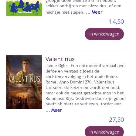
groepje doen waar ze zin in hebben.
Lekker ontbijten met pizza dus, of een
Meer
nachtje niet slapen. ...
14,50
In winkelwagen
Valentinus
Jamie Ogle - Een ontroerend verhaal over
liefde en verraad tijdens de
christenvervolging in het oude Rome.
Rome, Anno Domini 270. Valentinus
trotseert de keizer en wordt een held,
maar ook de meest gezochte man in het
Romeinse Rijk. Gedreven door zijn geloof
heeft hij niets te verliezen, totdat een
Meer
...
27,50
In winkelwagen