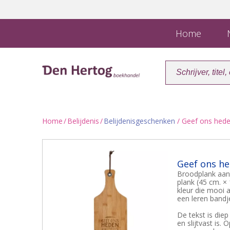
Home
N
Home
/
Belijdenis
/
Belijdenisgeschenken
/ Geef ons hede
Geef ons he
Broodplank aan 
plank (45 cm. 
kleur die mooi a
een leren band
De tekst is die
en slijtvast is.