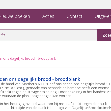
ieuwe boeken
Acties
Contact
Uitgever
n ons dagelijks brood - broodplank
den ons dagelijks brood - broodplank
de hand van Mattheüs 6:11 "Geef ons heden ons dagelijks brood.". 
× 16 cm. × 1 cm.), gemaakt van behandelde bamboe heeft een warme
fsteekt tegen de stevige stalen ring. Door deze ring in het handvat zit
je waaraan de plank opgehangen kan worden.
p in het hout gegraveerd waardoor hij mooi afsteekt tegen de houtkle
 Op de achterzijde van de plank is het logo van DagelijkseBroodkruimel