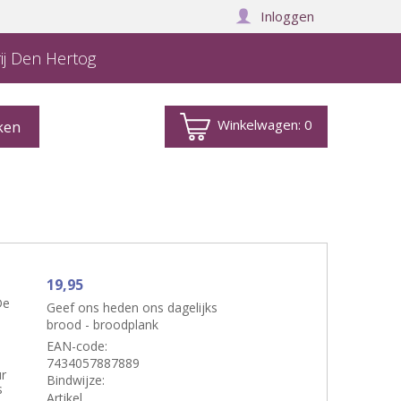
Inloggen
ij Den Hertog
Winkelwagen:
0
19,95
De
Geef ons heden ons dagelijks
brood - broodplank
EAN-code:
7434057887889
ur
Bindwijze:
s
Artikel