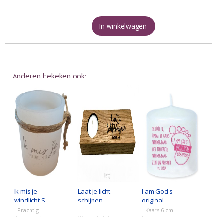
In winkelwagen
Anderen bekeken ook:
Ik mis je -
Laat je licht
I am God's
windlicht S
schijnen -
original
ivoor
waxinelichthouder
creation -
- Prachtig
-
- Kaars 6 cm.