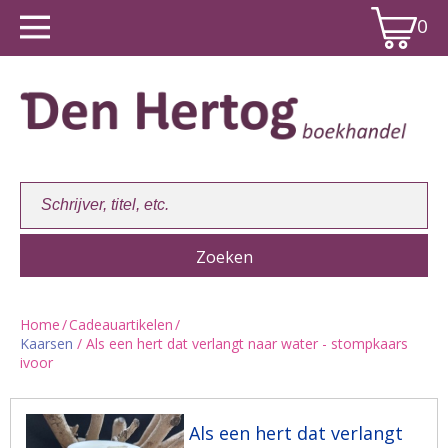
0
Home
/
Cadeauartikelen
/
Kaarsen
/ Als een hert dat verlangt naar water - stompkaars
Winkelwagen:
0
ivoor
Als een hert dat verlangt