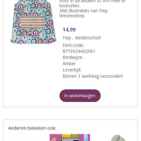
voor in de keuken of om mee te
knutselen.
Met illustraties van Fiep
Westendorp.
14,99
Fiep - Kinderschort
EAN-code:
8719324432061
Bindwijze:
Artikel
Levertijd:
Binnen 1 werkdag verzonden!
In winkelwagen
Anderen bekeken ook: