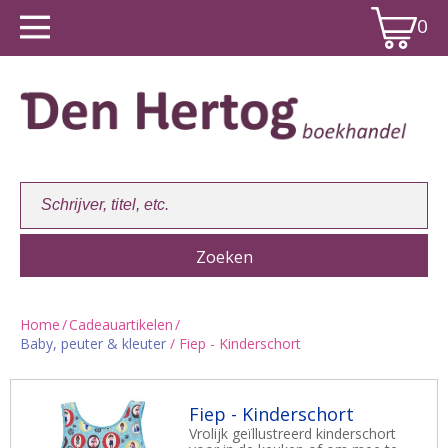
0
Home
/
Cadeauartikelen
/
Baby, peuter & kleuter
/ Fiep - Kinderschort
Winkelwagen:
0
Fiep - Kinderschort
Vrolijk geïllustreerd kinderschort