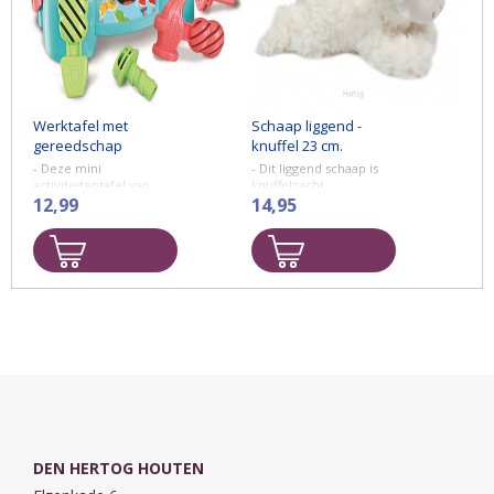
Werktafel met
Schaap liggend -
gereedschap
knuffel 23 cm.
- Deze mini
- Dit liggend schaap is
activiteitentafel van
knuffelzacht.
Clementoni is speciaal
12,99
Ongeveer 23 cm.
14,95
ontwikkeld voor
Alleen handwas.
kinderen die houden
van timmeren. Pak een
van de spijkers, vind het
juiste gat en ...
DEN HERTOG HOUTEN