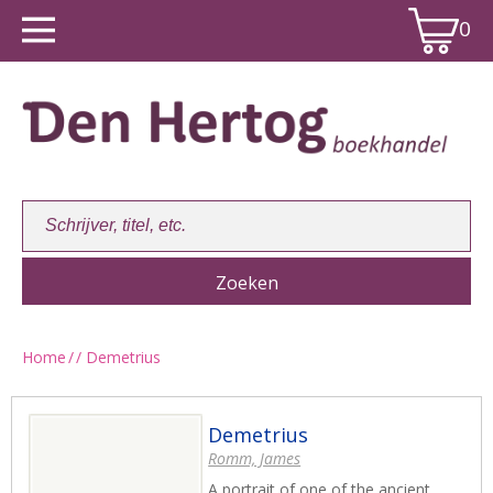
0
Home
/
/ Demetrius
Winkelwagen:
0
Demetrius
Romm, James
A portrait of one of the ancient