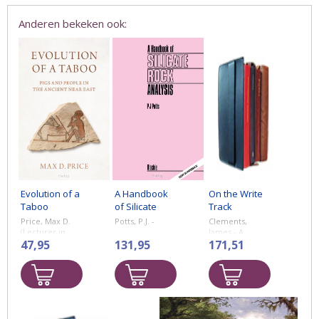
Anderen bekeken ook:
Evolution of a
A Handbook
On the Write
Taboo
of Silicate
Track
Rock Analysis
Price, Max D.
Potts, P.J. -
Clements,
(Lecturer in
James - A
Archaeology,
47,95
131,95
Practical Guide
171,51
Lecturer in
to Teaching
Archaeology,
Writing in
Massachusetts
Primary Schools
Institute of
Technology) -
Pigs and People
in the Ancient