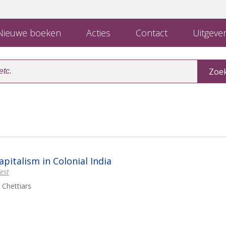
ieuwe boeken
Acties
Contact
Uitgever
pitalism in Colonial India
est
 Chettiars