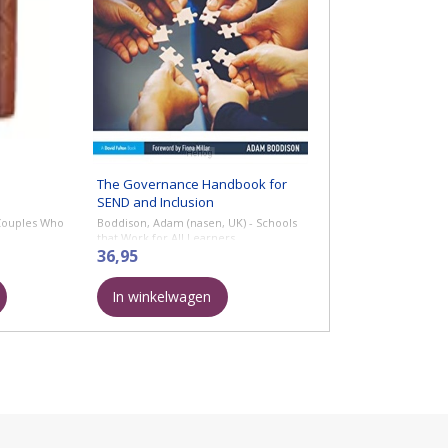
The Governance Handbook for
SEND and Inclusion
Couples Who
Boddison, Adam (nasen, UK) - Schools
that Work for All Learners
36,95
In winkelwagen