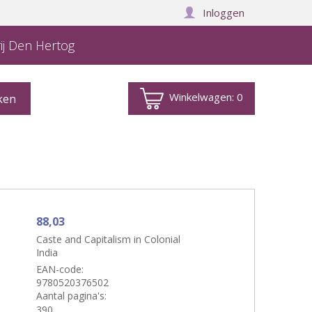
Inloggen
ij Den Hertog
Winkelwagen:
0
88,03
Caste and Capitalism in Colonial
India
EAN-code:
9780520376502
Aantal pagina's:
390