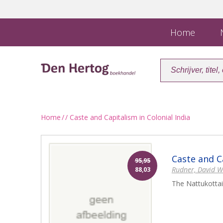
Home
N
Home
/
/ Caste and Capitalism in Colonial India
Caste and Ca
95,95
Rudner, David W
88,03
The Nattukottai