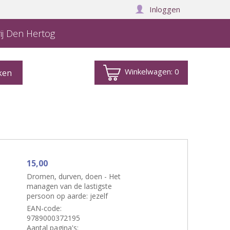
Inloggen
ij Den Hertog
Winkelwagen:
0
15,00
Dromen, durven, doen - Het
managen van de lastigste
persoon op aarde: jezelf
EAN-code:
9789000372195
Aantal pagina's: