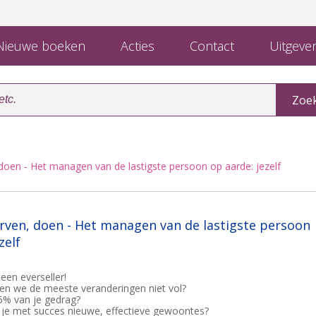
ieuwe boeken
Acties
Contact
Uitgever
oen - Het managen van de lastigste persoon op aarde: jezelf
ven, doen - Het managen van de lastigste persoon
zelf
een everseller!
n we de meeste veranderingen niet vol?
5% van je gedrag?
 je met succes nieuwe, effectieve gewoontes?