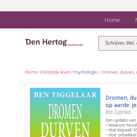
Home
N
Home
/
Christelijk leven
/
Psychologie
/ Dromen, durven, d
Dromen, dur
op aarde: je
Ben Tiggelaar
Een update van 
• Waarom houde
• Wat bepaalt 9
• Hoe ontwikkel