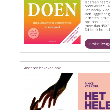
Iedereen heeft 
ontwikkeling… M
uiteindelijk – d
Ben Tiggelaar g
inzichten, prak
opstaan – hebbe
meer dan 450.00
Dit boek hoort b
In winkelwag
Anderen bekeken ook: