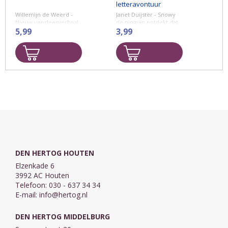
letteravontuur
Willemijn de Weerd -
Janet Duijster - Snowy
Nieuw voorleesverhaal
de pinguïn ontdekt dat
van Willemijn de Weerd
5,99
hij geen letters op zijn
3,99
over Sara en Ruben en
buik heeft.
bijzondere
Papa en mama hebben
grootouders. Sluit aan
dat wel, hoe kan dat?
bij het thema van de
Hij gaat ...
Kinderboekenweek
2016: ...
DEN HERTOG HOUTEN
Elzenkade 6
3992 AC Houten
Telefoon: 030 - 637 34 34
E-mail:
info@hertog.nl
DEN HERTOG MIDDELBURG