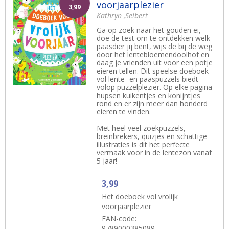
voorjaarplezier
3,99
Kathryn ,Selbert
Ga op zoek naar het gouden ei,
doe de test om te ontdekken welk
paasdier jij bent, wijs de bij de weg
door het lentebloemendoolhof en
daag je vrienden uit voor een potje
eieren tellen. Dit speelse doeboek
vol lente- en paaspuzzels biedt
volop puzzelplezier. Op elke pagina
hupsen kuikentjes en konijntjes
rond en er zijn meer dan honderd
eieren te vinden.
Met heel veel zoekpuzzels,
breinbrekers, quizjes en schattige
illustraties is dit het perfecte
vermaak voor in de lentezon vanaf
5 jaar!
3,99
Het doeboek vol vrolijk
voorjaarplezier
EAN-code:
9789000385089