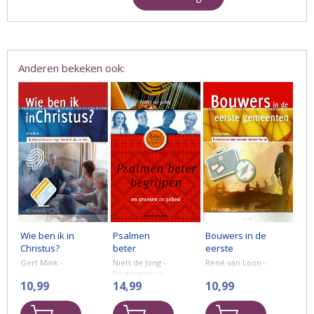
Anderen bekeken ook:
Wie ben ik in
Psalmen
Bouwers in de
Christus?
beter
eerste
begrijpen
gemeenten
Gert Mink -
Niels de Jong -
René van Loon -
En groeien in
10,99
gebed
14,99
10,99
In dit boekje