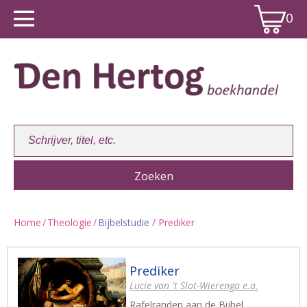
0
Home
/
Theologie
/
Bijbelstudie
/ Prediker
Winkelwagen:
0
Prediker
Lucie van 't Slot-Wierenga e.a.
Rafelranden aan de Bijbel