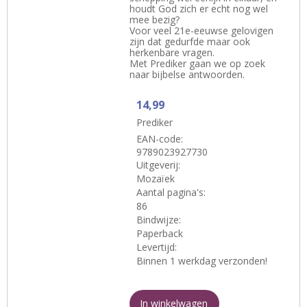
houdt God zich er echt nog wel
mee bezig?
Voor veel 21e-eeuwse gelovigen
zijn dat gedurfde maar ook
herkenbare vragen.
Met Prediker gaan we op zoek
naar bijbelse antwoorden.
14,99
Prediker
EAN-code:
9789023927730
Uitgeverij:
Mozaïek
Aantal pagina's:
86
Bindwijze:
Paperback
Levertijd:
Binnen 1 werkdag verzonden!
In winkelwagen