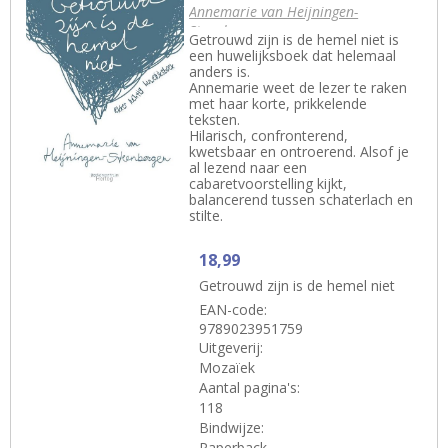
Annemarie van Heijningen-
Steenbergen
Getrouwd zijn is de hemel niet is
een huwelijksboek dat helemaal
anders is.
Annemarie weet de lezer te raken
met haar korte, prikkelende
teksten.
Hilarisch, confronterend,
kwetsbaar en ontroerend. Alsof je
al lezend naar een
cabaretvoorstelling kijkt,
balancerend tussen schaterlach en
stilte.
18,99
Getrouwd zijn is de hemel niet
EAN-code:
9789023951759
Uitgeverij:
Mozaïek
Aantal pagina's:
118
Bindwijze:
Paperback