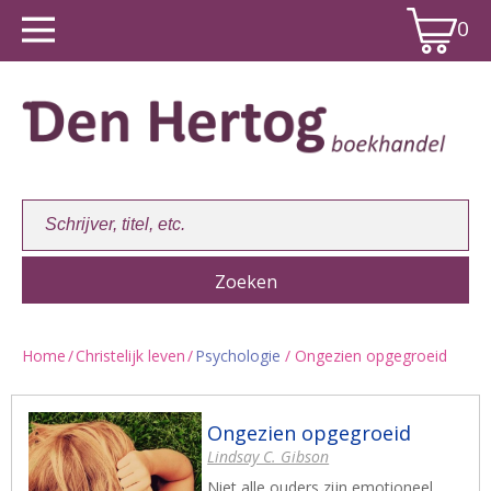
0
Home
/
Christelijk leven
/
Psychologie
/ Ongezien opgegroeid
Winkelwagen:
0
Ongezien opgegroeid
Lindsay C. Gibson
Niet alle ouders zijn emotioneel