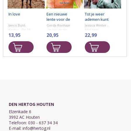
In love
Een nieuwe
Tot je weer
lente voor de
ademen kunt
Duiventil -
- deel 1
Janco Bunt-
Gerda Ronhaar
Jessica Winter -
deel 6
Koster - De 16-
- In het gezin
Met haar
jarige Saar is
13,95
van de familie
20,95
debuut 'Tot je
22,99
heel onzeker
Van
weer ademen
over haar
Til heeft
kunt' begint
uiterlijk. Bij de
iedereen zo
Jessica Winter
supermarkt
zijn eigen
een serie
waar ze een
moeite om na
jeugdromans
baantje heeft,
het overlijden
die de fans van
werkt Jezra, op
van mevrouw
Jennifer Smith
wie ze stiekem
Van
en Maaike en ...
...
Til de ...
DEN HERTOG HOUTEN
Elzenkade 6
3992 AC Houten
Telefoon: 030 - 637 34 34
E-mail:
info@hertog.nl