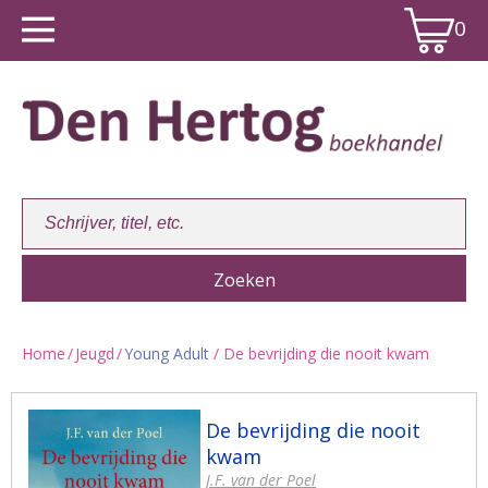
0
Home
/
Jeugd
/
Young Adult
/ De bevrijding die nooit kwam
Winkelwagen:
0
De bevrijding die nooit
kwam
J.F. van der Poel