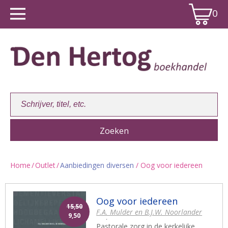
0
Home
/
Outlet
/
Aanbiedingen diversen
/ Oog voor iedereen
Winkelwagen:
0
Oog voor iedereen
15,50
F.A. Mulder en B.J.W. Noorlander
9,50
red.
Pastorale zorg in de kerkelijke