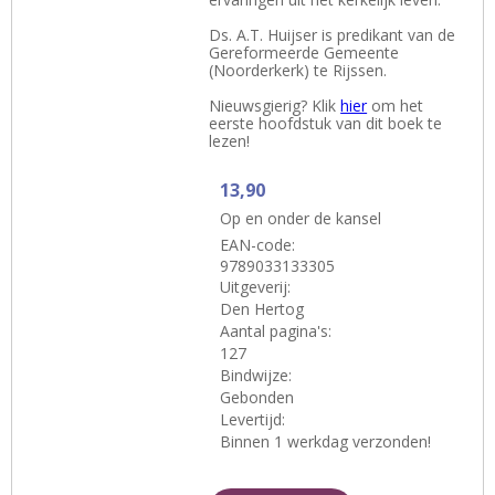
Ds. A.T. Huijser is predikant van de
Gereformeerde Gemeente
(Noorderkerk) te Rijssen.
Nieuwsgierig? Klik
hier
om het
eerste hoofdstuk van dit boek te
lezen!
13,90
Op en onder de kansel
EAN-code:
9789033133305
Uitgeverij:
Den Hertog
Aantal pagina's:
127
Bindwijze:
Gebonden
Levertijd:
Binnen 1 werkdag verzonden!