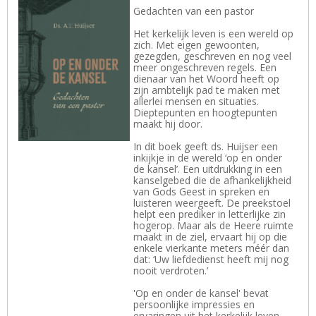
Gedachten van een pastor
Het kerkelijk leven is een wereld op
zich. Met eigen gewoonten,
gezegden, geschreven en nog veel
meer ongeschreven regels. Een
dienaar van het Woord heeft op
zijn ambtelijk pad te maken met
allerlei mensen en situaties.
Dieptepunten en hoogtepunten
maakt hij door.
In dit boek geeft ds. Huijser een
inkijkje in de wereld ‘op en onder
de kansel’. Een uitdrukking in een
kanselgebed die de afhankelijkheid
van Gods Geest in spreken en
luisteren weergeeft. De preekstoel
helpt een prediker in letterlijke zin
hogerop. Maar als de Heere ruimte
maakt in de ziel, ervaart hij op die
enkele vierkante meters méér dan
dat: ‘Uw liefdedienst heeft mij nog
nooit verdroten.’
'Op en onder de kansel' bevat
persoonlijke impressies en
ervaringen uit het kerkelijk leven.