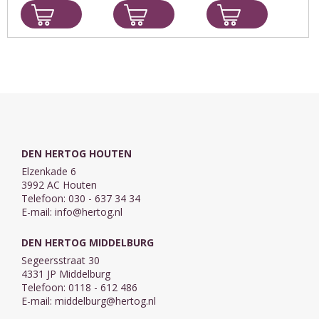
minder
schat werd van
eer in het werk
bekende
de boswachter
van de
personen uit de
en zijn vrouw.
verlossing,
Bijbel,
omdat de
zoals Abraham,
Ziethereeks 13
verlosten hierin
Mozes, Jakob,
volkomen van
Barzillai, David
Hem
en Anna. Hij laat
afhankelijk zijn.
zien ...
Deze gedachte
...
DEN HERTOG HOUTEN
Elzenkade 6
3992 AC Houten
Telefoon: 030 - 637 34 34
E-mail:
info@hertog.nl
DEN HERTOG MIDDELBURG
Segeersstraat 30
4331 JP Middelburg
Telefoon: 0118 - 612 486
E-mail:
middelburg@hertog.nl