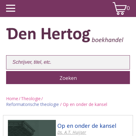
0
Home
/
Theologie
/
Reformatorische theologie
/ Op en onder de kansel
Winkelwagen:
0
Op en onder de kansel
Ds. A.T. Huijser