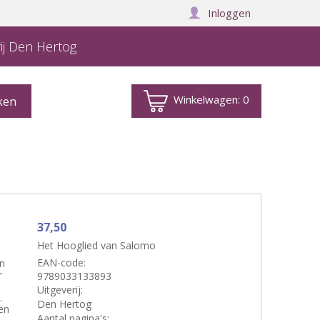
Inloggen
ij Den Hertog
Winkelwagen:
0
37,50
Het Hooglied van Salomo
EAN-code:
jn
r
9789033133893
Uitgeverij:
.
Den Hertog
en
Aantal pagina's: