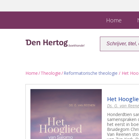
Home
N
Home
/
Theologie
/
Reformatorische theologie
/ Het Hoo
Het Hoogli
Ds. G. van Reen
Honderdtien sam
samenspraken d
het eerst in bo
Bruidegom Christ
Van Reenen stof