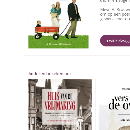
dat er ernstige
Mevr. A. Brouwe
om op een posit
gewerkt met oud
In winkelwag
Anderen bekeken ook: