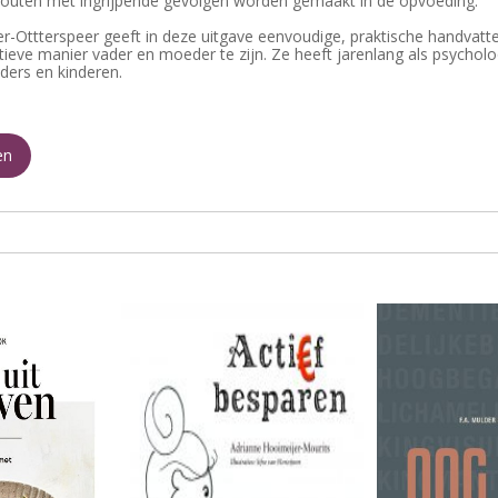
 fouten met ingrijpende gevolgen worden gemaakt in de opvoeding.
r-Ottterspeer geeft in deze uitgave eenvoudige, praktische handvatt
ieve manier vader en moeder te zijn. Ze heeft jarenlang als psychol
ers en kinderen.
en