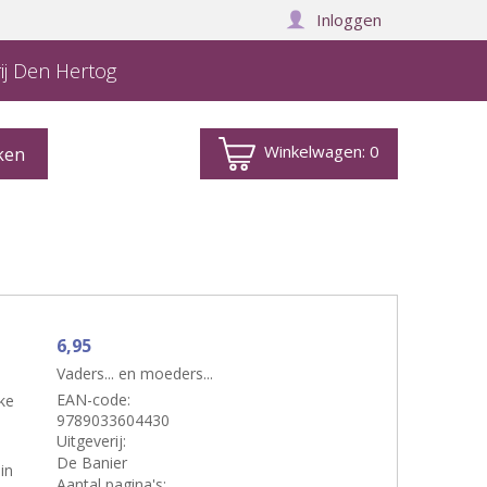
Inloggen
ij Den Hertog
Winkelwagen:
0
6,95
Vaders... en moeders...
EAN-code:
ke
9789033604430
Uitgeverij:
De Banier
in
Aantal pagina's: