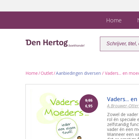
Home
N
Home
/
Outlet
/
Aanbiedingen diversen
/ Vaders... en moed
Vaders... en
9,95
A.Brouwer-Otter
6,95
Zowel de vader 
rol én speciale
zelfstandig fun
vader én een mo
Wanneer een vad