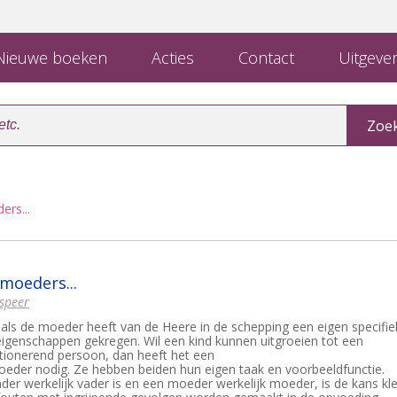
ieuwe boeken
Acties
Contact
Uitgever
ers...
 moeders...
speer
als de moeder heeft van de Heere in de schepping een eigen specifie
 eigenschappen gekregen. Wil een kind kunnen uitgroeien tot een
ctionerend persoon, dan heeft het een
eder nodig. Ze hebben beiden hun eigen taak en voorbeeldfunctie.
er werkelijk vader is en een moeder werkelijk moeder, is de kans kle