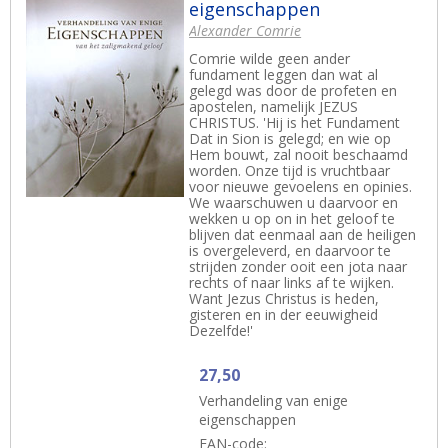
eigenschappen
Alexander Comrie
Comrie wilde geen ander
fundament leggen dan wat al
gelegd was door de profeten en
apostelen, namelijk JEZUS
CHRISTUS. 'Hij is het Fundament
Dat in Sion is gelegd; en wie op
Hem bouwt, zal nooit beschaamd
worden. Onze tijd is vruchtbaar
voor nieuwe gevoelens en opinies.
We waarschuwen u daarvoor en
wekken u op on in het geloof te
blijven dat eenmaal aan de heiligen
is overgeleverd, en daarvoor te
strijden zonder ooit een jota naar
rechts of naar links af te wijken.
Want Jezus Christus is heden,
gisteren en in der eeuwigheid
Dezelfde!'
27,50
Verhandeling van enige
eigenschappen
EAN-code: