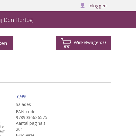
Inloggen
ij Den Hertog
Winkelwagen:
0
7,99
Salades
EAN-code:
9789036636575
s
Aantal pagina's:
nte
201
ert
Bindwijze: