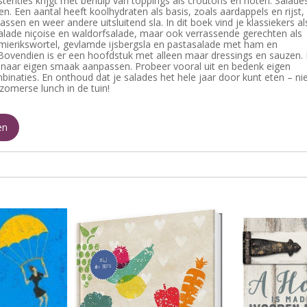
tenties krijgt met behulp van toppings als croutons en noten. Salade
n. Een aantal heeft koolhydraten als basis, zoals aardappels en rijst,
sen en weer andere uitsluitend sla. In dit boek vind je klassiekers al
alade niçoise en waldorfsalade, maar ook verrassende gerechten als
mierikswortel, gevlamde ijsbergsla en pastasalade met ham en
Bovendien is er een hoofdstuk met alleen maar dressings en sauzen.
 naar eigen smaak aanpassen. Probeer vooral uit en bedenk eigen
binaties. En onthoud dat je salades het hele jaar door kunt eten – ni
e zomerse lunch in de tuin!
en