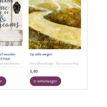
 of wooden
Op stille wegen
d hout
ten wandbord is
Enny IJskes-Kooger - Een verwoording
rdigd in de Amish
van wat een mens in dit leven kan
 door het gebruik
overkomen.
5,90
erialen is het bord
en
In winkelwagen