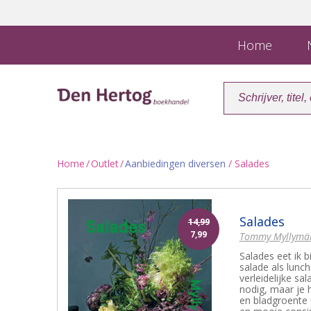
Home
N
Home
/
Outlet
/
Aanbiedingen diversen
/ Salades
Salades
14,99
7,99
Tommy Myllymä
Salades eet ik b
salade als lunc
verleidelijke s
nodig, maar je 
en bladgroente 