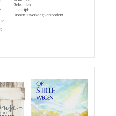
s
Gebonden
s
Levertijd:
Binnen 1 werkdag verzonden!
 De
et