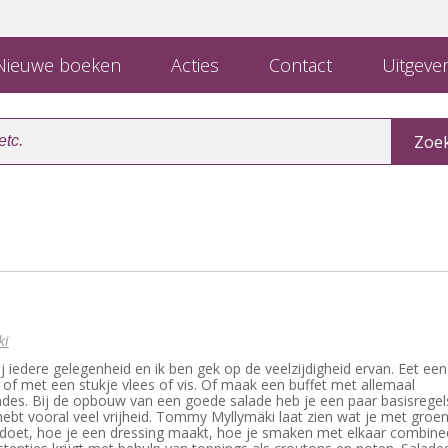
ieuwe boeken
Acties
Contact
Uitgever
ki
ij iedere gelegenheid en ik ben gek op de veelzijdigheid ervan. Eet een
h of met een stukje vlees of vis. Of maak een buffet met allemaal
alades. Bij de opbouw van een goede salade heb je een paar basisregel
hebt vooral veel vrijheid. Tommy Myllymäki laat zien wat je met groe
doet, hoe je een dressing maakt, hoe je smaken met elkaar combine