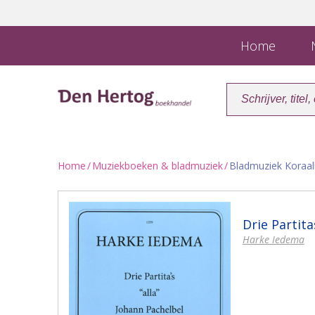
Home
N
Home
/
Muziekboeken & bladmuziek
/
Bladmuziek Koraa
Drie Partita
Harke Iedema