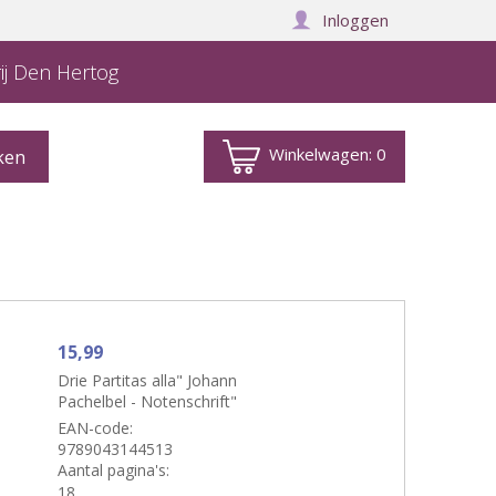
Inloggen
ij Den Hertog
Winkelwagen:
0
15,99
Drie Partitas alla" Johann
Pachelbel - Notenschrift"
EAN-code:
9789043144513
Aantal pagina's:
18