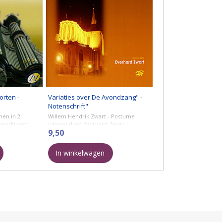
orten -
Variaties over De Avondzang" -
Notenschrift"
men in 2
Willem Hendrik Zwart - Postume
ewerkingen
uitgave door Everhard Zwart.
9,50
In winkelwagen