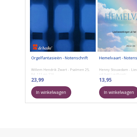
Orgelfantasieën - Notenschrift
Hemelvaart - Notens
Willem Hendrik Zwart - Psalmen 25,
Henny Stouwdam - Li
84, 111 en 116.
uit het Liedboek:
23,99
13,95
Ten hemel opgevaren i
De dag van onze Vorst 
In winkelwagen
In winkelwagen
229
Overwinnaar, ...