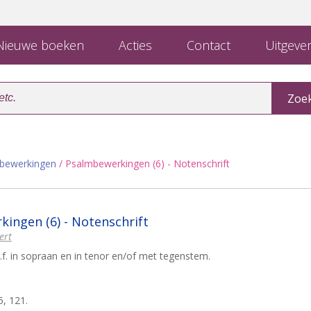
ieuwe boeken
Acties
Contact
Uitgever
lbewerkingen
/ Psalmbewerkingen (6) - Notenschrift
ingen (6) - Notenschrift
ert
.f. in sopraan en in tenor en/of met tegenstem.
5, 121.