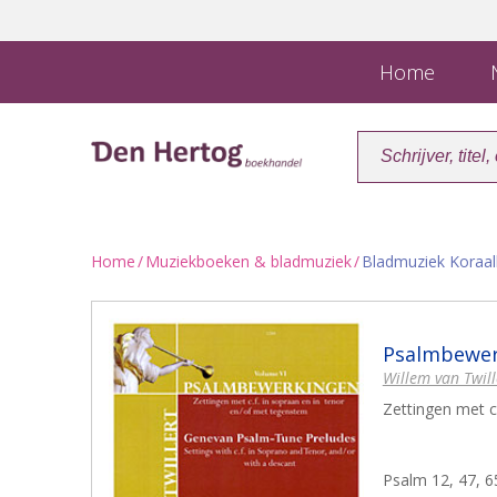
Home
N
Home
/
Muziekboeken & bladmuziek
/
Bladmuziek Koraa
Psalmbewerk
Willem van Twill
Zettingen met c
Psalm 12, 47, 6