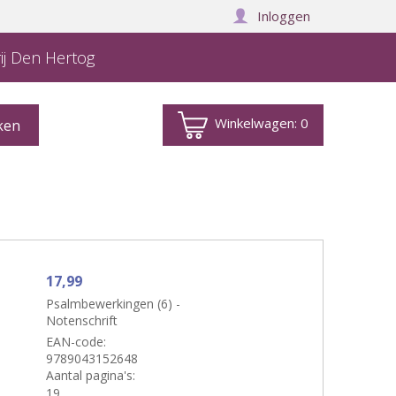
Inloggen
ij Den Hertog
Winkelwagen:
0
17,99
Psalmbewerkingen (6) -
Notenschrift
EAN-code:
9789043152648
Aantal pagina's:
19