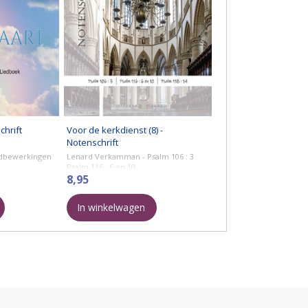
chrift
Voor de kerkdienst (8) -
Notenschrift
edbewerkingen
Lenard Verkamman - Psalm 106 : 3
Psalm 116 : 6 en 10
Psalm 118 : 14
8,95
s - LvdK 228
brak aan - LvdK
In winkelwagen