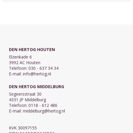
Hierna komen andere
hermeneutiek vroeger
personen ter sprake die
alleen ...
belangrijk zijn ...
DEN HERTOG HOUTEN
Elzenkade 6
3992 AC Houten
Telefoon: 030 - 637 34 34
E-mail:
info@hertog.nl
DEN HERTOG MIDDELBURG
Segeersstraat 30
4331 JP Middelburg
Telefoon: 0118 - 612 486
E-mail:
middelburg@hertog.nl
KVK 30097155