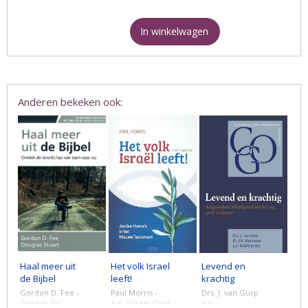
In winkelwagen
Anderen bekeken ook:
Haal meer uit
Het volk Israel
Levend en
de Bijbel
leeft!
krachtig
Gordon D. Fee -
Paul Morris -
Drs. J. van Gurp
Ontdek de
Am Yisrael Chai!
e.a. -